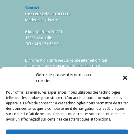
Contact
Docteur Eric SPORTICH
Médecin Psychiatre
6 Rue Wulfram PUGET
13008 Marseille
Tél : 04 91 71 52 98
L'information diffusée sur le site internet officiel
du Docteur en psychiatrie Eric SPORTICH est
destinée à encourager, et non à remplacer, les
Gérer le consentement aux
relations existantes entre patient et médecin.
cookies
Accès
Pour offrir les meilleures expériences, nous utilisons des technologies
telles que les cookies pour stocker et/ou accéder aux informations des
appareils. Le fait de consentir à ces technologies nous permettra de traiter
des données telles que le comportement de navigation ou les ID uniques
sur ce site. Le fait de ne pas consentir ou de retirer son consentement peut
avoir un effet négatif sur certaines caractéristiques et fonctions.