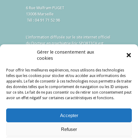
6 Rue Wulfram PUGET
13008 Marseille
Tél : 04 91 71 52 98
L'information diffusée sur le site internet officiel
du Docteur en psychiatrie Eric SPORTICH est
destinée à encourager, et non à remplacer, les
Gérer le consentement aux
relations existantes entre patient et médecin.
cookies
Accès
Pour offrir les meilleures expériences, nous utilisons des technologies
telles que les cookies pour stocker et/ou accéder aux informations des
appareils. Le fait de consentir à ces technologies nous permettra de traiter
des données telles que le comportement de navigation ou les ID uniques
sur ce site. Le fait de ne pas consentir ou de retirer son consentement peut
avoir un effet négatif sur certaines caractéristiques et fonctions.
Accepter
Refuser